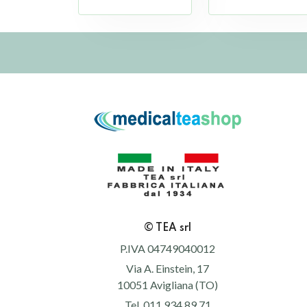
© TEA srl
P.IVA 04749040012
Via A. Einstein, 17
10051 Avigliana (TO)
Tel. 011.934.89.71