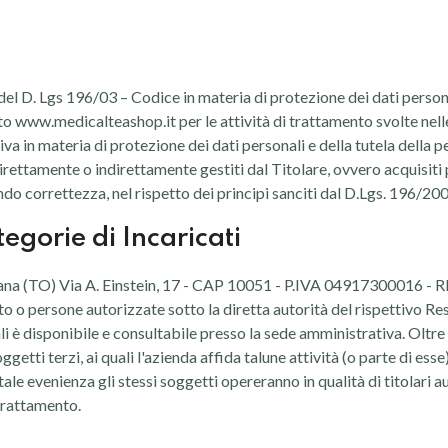
13 del D. Lgs 196/03 – Codice in materia di protezione dei dati person
to www.medicalteashop.it per le attività di trattamento svolte nell
tiva in materia di protezione dei dati personali e della tutela della 
 direttamente o indirettamente gestiti dal Titolare, ovvero acquisiti 
ndo correttezza, nel rispetto dei principi sanciti dal D.Lgs. 196/2
tegorie di Incaricati
liana (TO) Via A. Einstein, 17 - CAP 10051 - P.IVA 04917300016 - RE
to o persone autorizzate sotto la diretta autorità del rispettivo R
i è disponibile e consultabile presso la sede amministrativa. Oltre c
getti terzi, ai quali l'azienda affida talune attività (o parte di es
 tale evenienza gli stessi soggetti opereranno in qualità di titolari
 trattamento.