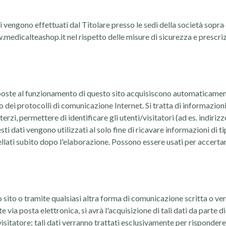
 vengono effettuati dal Titolare presso le sedi della società sopra
edicalteashop.it nel rispetto delle misure di sicurezza e prescrizi
poste al funzionamento di questo sito acquisiscono automaticamente
 dei protocolli di comunicazione Internet. Si tratta di informazio
rzi, permettere di identificare gli utenti/visitatori (ad es. indiriz
esti dati vengono utilizzati al solo fine di ricavare informazioni di t
ati subito dopo l'elaborazione. Possono essere usati per accertar
o sito o tramite qualsiasi altra forma di comunicazione scritta o ver
 via posta elettronica, si avrà l'acquisizione di tali dati da parte di
isitatore; tali dati verranno trattati esclusivamente per rispondere 