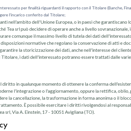
eressato per finalità riguardanti il rapporto con il Titolare (Banche, Finanz
gere l'incarico conferito dal Titolare;
nti nell'ambito dell'Unione Europea, o in paesi che garantiscano lo 
hé Tea srl può decidere di operare anche a livello sovranazionale, i
curare comunque il massimo livello di tutela dei dati dell'interessat
le disposizioni normative che regolano la conservazione di atti e d
garantire la storicizzazione dei dati, anche nell'interesse del clien
itolare, i dati dell'interessato potranno essere trattati dalle vari
no il diritto in qualunque momento di ottenere la conferma dell'esist
ederne l'integrazione o l'aggiornamento, oppure la rettifica, oblio, p
dere la cancellazione, la trasformazione in forma anonima o il blocco
 trattamento. È possibile esercitare i diritti rivolgendosi al respon
a srl, Via A. Einstein, 17 - 10051 Avigliana (TO).
icy