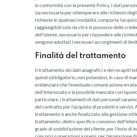
in conformità con la presente Policy. I dati perso
sia necessaria per ottemperare alle richieste degli
richieste in qualsiasi modalità, comporta l'acquis
raggiungibili solo da chi è in possesso delle cred
dell'utente, necessario per rispondere alle richie
vengono adottati i necessari accorgimenti di limi
Finalità del trattamento
Il trattamento dei dati anagrafici e dei recapiti tel
quindi obbligatorio, non potendosi, in caso di man
evidenziare che l'eventuale comunicazione errata o
dell'interessato e la possibile mancata corrispond
particolare, i trattamenti di dati personali saranno 
del contratto per l'acquisto di prodotti e servizi. A
trattamento è anche finalizzato alla gestione ottim
trattamento, dietro specifico consenso dell'interes
grado di soddisfazione del cliente, per l'invio di
concorsi o operazioni a premi, per l'erogazione di