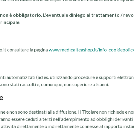
a, non è obbligatorio. L'eventuale diniego al trattamento / re
rincipale.
p.it consultare la pagina
www.medicalteashop.it/info_cookiepolic
nti automatizzati (ad es. utilizzando procedure e supporti elettro
 sono stati raccolti e, comunque, non superiore a 5 anni.
e
e e non sono destinati alla diffusione. Il Titolare non richiede e non
ovranno essere ceduti a terzi nell'adempimento ad obblighi derivanti 
r attività direttamente o indirettamente connesse al rapporto instau