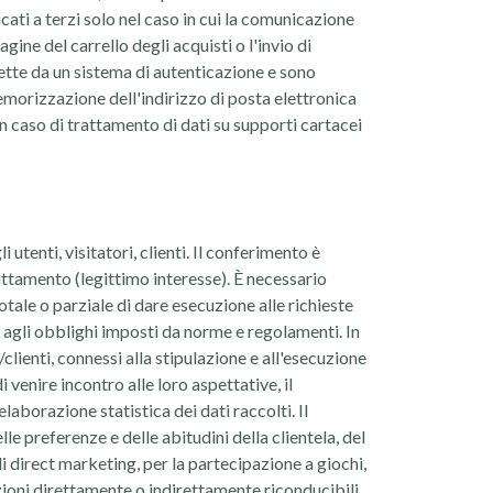
ati a terzi solo nel caso in cui la comunicazione
ine del carrello degli acquisti o l'invio di
tette da un sistema di autenticazione e sono
emorizzazione dell'indirizzo di posta elettronica
In caso di trattamento di dati su supporti cartacei
 utenti, visitatori, clienti. Il conferimento è
attamento (legittimo interesse). È necessario
tale o parziale di dare esecuzione alle richieste
o agli obblighi imposti da norme e regolamenti. In
/clienti, connessi alla stipulazione e all'esecuzione
i venire incontro alle loro aspettative, il
laborazione statistica dei dati raccolti. Il
le preferenze e delle abitudini della clientela, del
i direct marketing, per la partecipazione a giochi,
azioni direttamente o indirettamente riconducibili