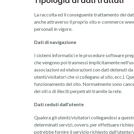
Tipologia di dati trattati
La raccolta ed il conseguente trattamento dei dati
anche attraverso il proprio sito e-commerce www.m
personali in vigore.
Dati di navigazione
I sistemi informatici e le procedure software pre
che vengono poi trasmessi implicitamente nell'uso
associazioni ed elaborazioni con dati detenuti da te
utenti/visitatori che si collegano al sito, ecc.). Qu
funzionamento del sito. Normalmente sono cancell
dei siti o di illeciti perpetrati tramite la rete.
Dati ceduti dall'utente
Qualora gli utenti/visitatori collegandosi a quest
determinati servizi, ovvero, per effettuare richieste
potrebbe fornire il servizio richiesto dall'utente/v