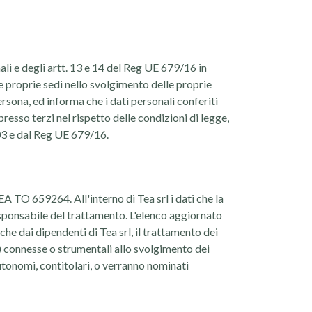
ali e degli artt. 13 e 14 del Reg UE 679/16 in
e proprie sedi nello svolgimento delle proprie
persona, ed informa che i dati personali conferiti
presso terzi nel rispetto delle condizioni di legge,
003 e dal Reg UE 679/16.
A TO 659264. All'interno di Tea srl i dati che la
esponsabile del trattamento. L'elenco aggiornato
he dai dipendenti di Tea srl, il trattamento dei
se) connesse o strumentali allo svolgimento dei
 autonomi, contitolari, o verranno nominati