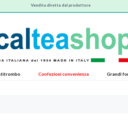
Vendita diretta dal produttore
Spedizioni gratuite per ordini oltre i 0,00 Euro
Articoli Made in Italy per il benessere, la salute e lo sport
titrombo
Confezioni convenienza
Grandi fo