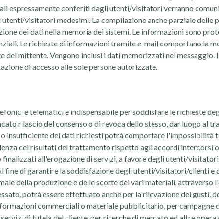
nali espressamente conferiti dagli utenti/visitatori verranno comunic
 utenti/visitatori medesimi. La compilazione anche parziale delle pag
izione dei dati nella memoria dei sistemi. Le informazioni sono pro
enziali. Le richieste di informazioni tramite e-mail comportano la m
ste del mittente. Vengono inclusi i dati memorizzati nel messaggio. 
tazione di accesso alle sole persone autorizzate.
efonici e telematici è indispensabile per soddisfare le richieste degli
cato rilascio del consenso o di revoca dello stesso, dar luogo al tr
 insufficiente dei dati richiesti potrà comportare l'impossibilità to
enza dei risultati del trattamento rispetto agli accordi intercorsi 
finalizzati all'erogazione di servizi, a favore degli utenti/visitatori
l fine di garantire la soddisfazione degli utenti/visitatori/clienti e d
ale della produzione e delle scorte dei vari materiali, attraverso l'e
sato, potrà essere effettuato anche per la rilevazione dei gusti, del
 informazioni commerciali o materiale pubblicitario, per campagne d
 servizi di tutela del cliente, per ricerche di mercato ed altre oper